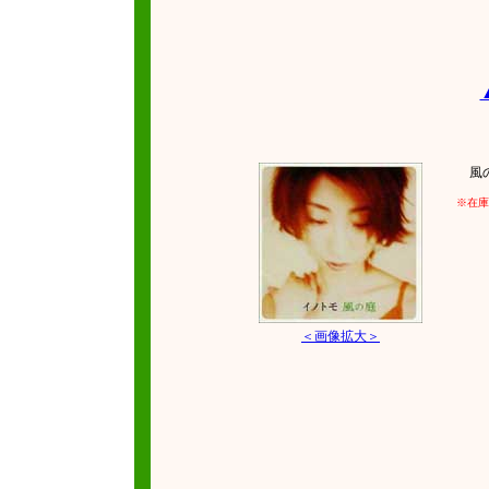
風の庭
※在庫
＜画像拡大＞