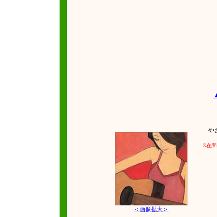
やさし
※在庫
＜画像拡大＞