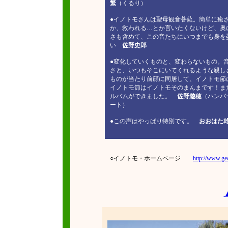
繁
（くるり）
●イノトモさんは聖母観音菩薩。簡単に癒
か、救われる…とか言いたくないけど、奥
さも含めて、この音たちにいつまでも身を
い
佐野史郎
●変化していくものと、変わらないもの。
さと、いつもそこにいてくれるような親し
ものが当たり前顔に同居して、イノトモ節
イノトモ節はイノトモそのまんまです！ま
ルバムができました。
佐野遊穂
（ハンバ
ート）
●この声はやっぱり特別です。
おおはた
○イノトモ・ホームページ
http://www.geo