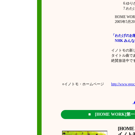
6.ゆ
7.わ
HOME WORK 
2005年5月2
「わたげのお
NHK みんなのう
イノトモの新
タイトル曲で
絶賛放送中で
○イノトモ・ホームページ
http://www.geoci
■
[HOME WORK
[HOME
イノト