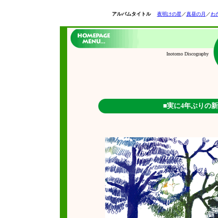
アルバムタイトル
夜明けの星
／
真昼の月
／
わ
Inotomo Discography
■実に4年ぶりの