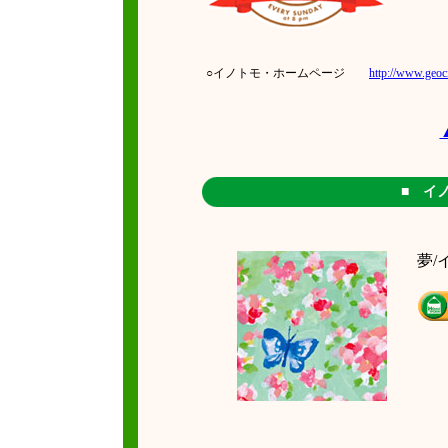
○イノトモ・ホームページ
http://www.geoci
■
イ
夢/