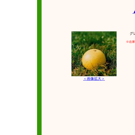
グレイ
※在庫
＜画像拡大＞