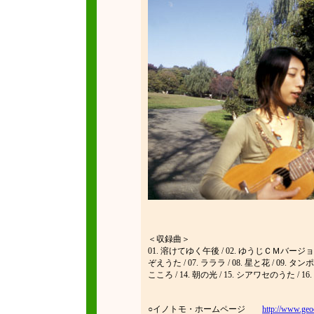
＜収録曲＞
01. 溶けてゆく午後 / 02. ゆうじＣＭバージョン / 
ぞえうた / 07. ラララ / 08. 星と花 / 09. タンポ
こころ / 14. 朝の光 / 15. シアワセのうた / 
○イノトモ・ホームページ
http://www.geoc