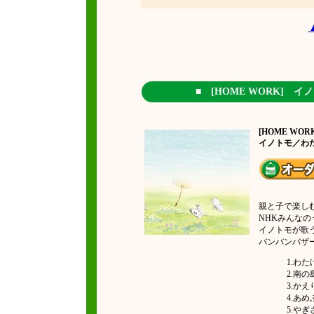
■
[HOME WORK]
イ
[HOME WOR
イノトモ／わ
親と子で楽し
NHKみんな
イノトモが歌
バンバンバザ
1.わ
2.南
3.か
4.あ
5.や