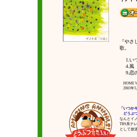
『やさ
歌。
1.い
4.風 
9.恋
HOME WO
2003年5
「いつか
どうぶつ
なんとイ
TBS系
として放