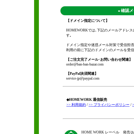
確認メ
■
【ドメイン指定について】
HOMEWORKでは､下記のメールアド
す｡
ドメイン指定や迷惑メール対策で受信拒否
利用の前に下記のドメインのメールを受信
【ご注文完了メール･お問い合わせ関連】
order@ban-ban-bazar.com
【PayPal決済関連】
service-jp@paypal.com
◆HOMEWORK 通信販売
>> 利用規約
/
>> プライバシーポリシー
/
HOME WORK レーベル 発