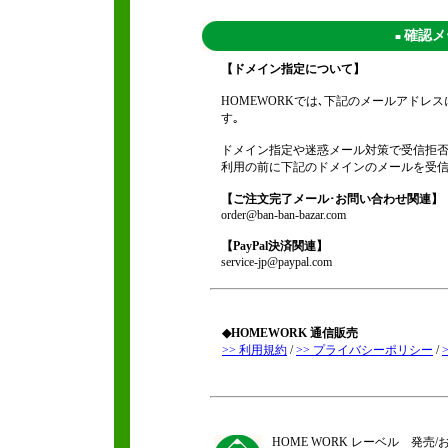
確認メ
■
【ドメイン指定について】
HOMEWORKでは､下記のメールアド
す｡
ドメイン指定や迷惑メール対策で受信拒否
利用の前に下記のドメインのメールを受信
【ご注文完了メール･お問い合わせ関連】
order@ban-ban-bazar.com
【PayPal決済関連】
service-jp@paypal.com
◆HOMEWORK 通信販売
>> 利用規約
/
>> プライバシーポリシー
/
HOME WORK レーベル 発