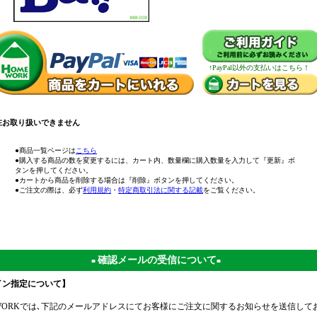
↑PayPal以外の支払いはこちら！
在お取り扱いできません
●商品一覧ページは
こちら
●購入する商品の数を変更するには、カート内、数量欄に購入数量を入力して『更新』ボ
タンを押してください。
●カートから商品を削除する場合は『削除』ボタンを押してください。
●ご注文の際は、必ず
利用規約
・
特定商取引法に関する記載
をご覧ください。
確認メールの受信について
■
■
イン指定について】
EWORKでは､下記のメールアドレスにてお客様にご注文に関するお知らせを送信して