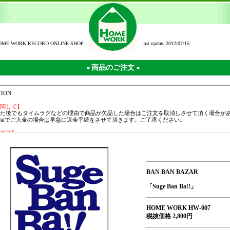
OME WORK RECORD ONLINE SHOP
last update 2012/07/15
商品のご注文
■
■
BAN BAN BAZAR
「Suge Ban Ba!!」
HOME WORK HW-007
税抜価格 2,800円