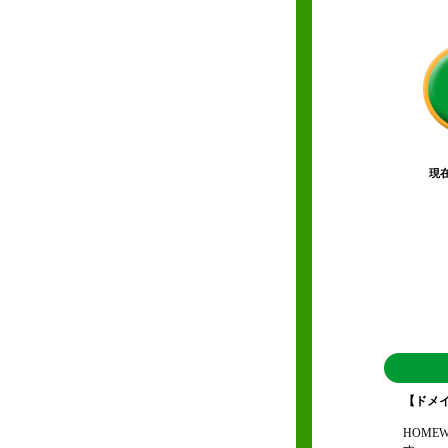
現
【ドメ
HOM