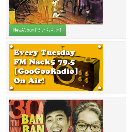
NewAlbum[えとらんぜ]