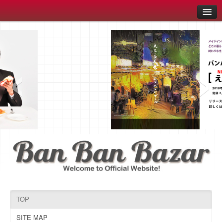
HOME
MOBILE
‹
›
Sitemap
BOOT
News
Profile
Discography
LiveSchedule
GooGooRadio
Link
Contact
TOP
SITE MAP